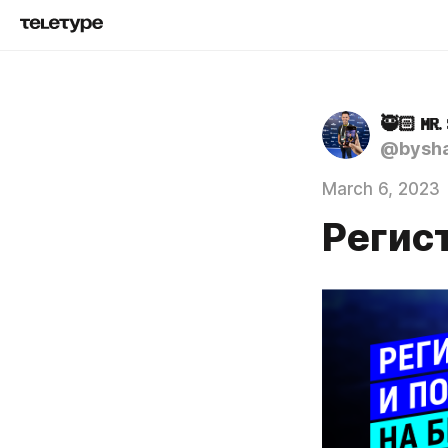
🥷🏻 𝐌𝐑. 𝐒
@bysha
March 6, 2023
Регис