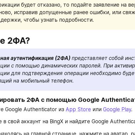
фикации будет отказано, то подайте заявление на в
ново, исправив допущенные ранее ошибки, или свяжи
держки, чтобы узнать подробности.
ое 2ФА?
ная аутентификация (2ФА) 
представляет собой инс
ции с помощью динамических паролей. При активир
ции для подтверждения операции необходимо будет
ящий на мобильный телефон.
вировать 2ФА с помощью Google Authentica
е Google Authenticator из 
App Store
 или 
Google Play
.
 в свой аккаунт на BingX и найдите Google Authentica
 находясь на главной странице, нажмите на аватар, 