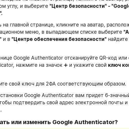
ом углу, и выберите 
"Центр безопасности" - "Google
.
ь на главной странице, кликните на аватар, располо
гационном меню, в выпадающем списке выберите 
"А
"
 и в 
"Центре обеспечения безопасности"
 найдите
нице Google Authenticator отсканируйте QR-код или 
icator, нажмите на значок ➕ и укажите свой 
ключ ко
ите свой ключ для 2ФА соответствующим образом.
становки Google Authenticator вам придет 6-значный
чтобы подтвердить свой адрес электронной почты и 
.
зать или изменить Google Authenticator?