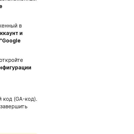
 
женный в 
ккаунт и 
 "Google 
откройте 
нфигурации 
 код (GA-код). 
завершить 