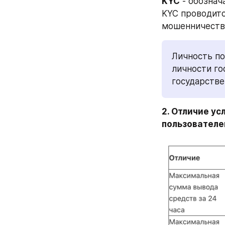
KYC
 - обозна
KYC проводитс
мошенничества
Личность по
личности го
государстве
2. Отличие у
пользователе