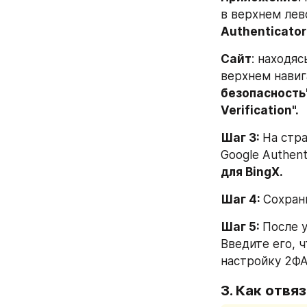
в верхнем лев
Authenticator"
Сайт
: находяс
верхнем нави
безопасность
Verification".
Шаг 3: 
На стра
Google Authent
для BingX.
Шаг 4: 
Сохран
Шаг 5: 
После у
Введите его, 
настройку 2ФА
3. Как отвя