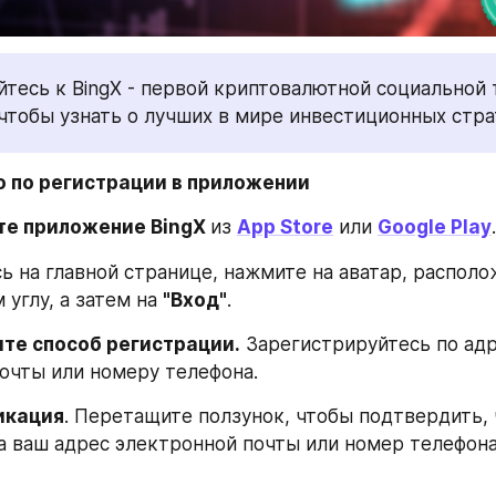
тесь к BingX - первой криптовалютной социальной 
чтобы узнать о лучших в мире инвестиционных стра
о по регистрации в приложении
те приложение BingX 
из 
App Store
 или 
Google Play
.
ь на главной странице, нажмите на аватар, располо
углу, а затем на 
"Вход"
.
ите способ регистрации.
 Зарегистрируйтесь по адр
очты или номеру телефона.
икация
. Перетащите ползунок, чтобы подтвердить, ч
на ваш адрес электронной почты или номер телефона