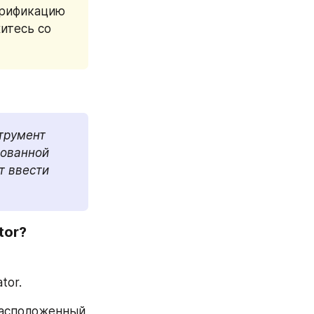
ерификацию 
тесь со 
трумент 
ованной 
 ввести 
tor?
tor.
расположенный 