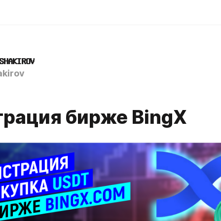
𝐇𝐀𝐊𝐈𝐑𝐎𝐕
kirov
трация бирже BingX