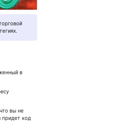
торговой 
тегиях.
женный в 
есу 
то вы не 
 придет код 