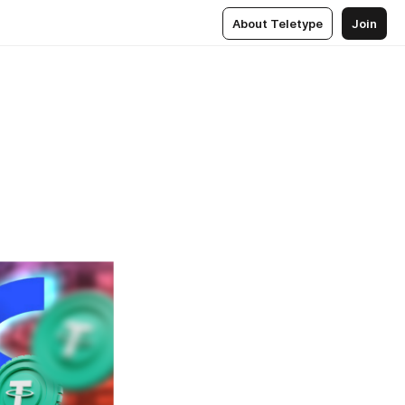
About Teletype
Join