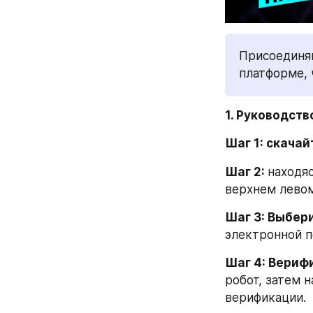
Присоединяй
платформе, 
1. Руководств
Шаг 1: скачай
Шаг 2: 
находяс
верхнем левом 
Шаг 3: Выбер
электронной п
Шаг 4: Вериф
робот, затем 
верификации.