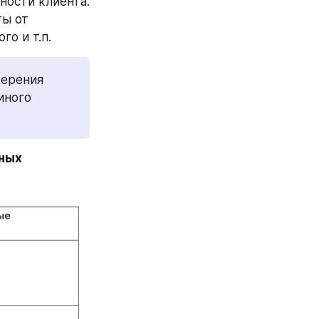
ости клиента. 
ы от 
о и т.п. 
ерения 
ного 
ных 