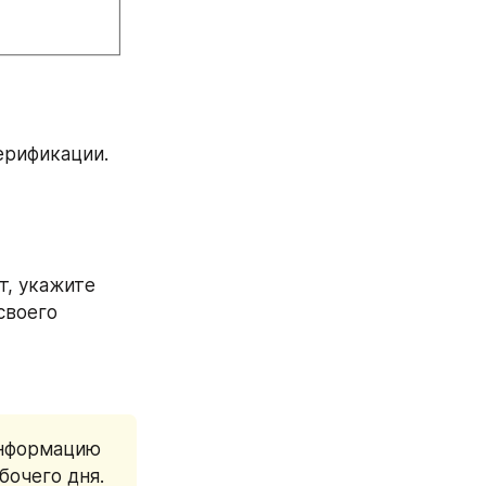
верификации.
т, укажите 
воего 
нформацию 
очего дня. 