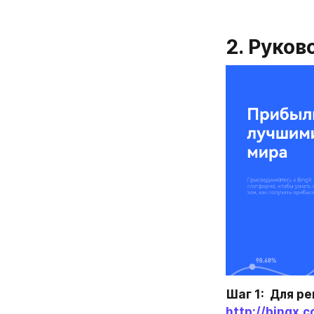
2. Руков
http://bingx.