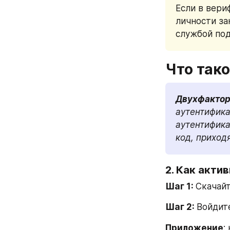
Если в вери
личности за
службой под
Что так
Двухфактор
аутентифика
аутентифика
код, приход
2. Как акти
Шаг 1: 
Скачайт
Шаг 2: 
Войдите
Приложение
: