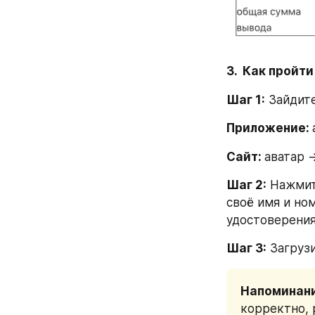
3.  Как прой
Шаг 1:
 Зайдит
Приложение: 
Сайт: 
аватар -
Шаг 2:
 Нажмит
своё имя и но
удостоверения
Шаг 3:
 Загруз
Напоминани
корректно, 