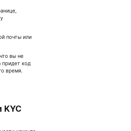
анице, 
нажмите на расположенную в верхнем навигационном меню кнопку 
й почты или 
то вы не 
 придет код 
го время.
и KYC